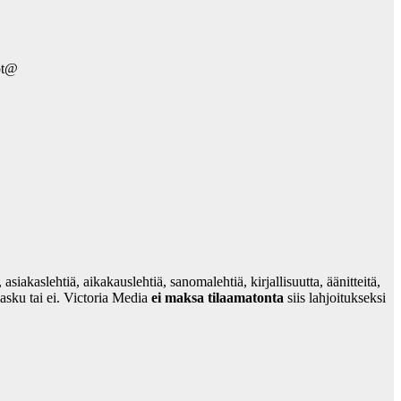
tot@
siakaslehtiä, aikakauslehtiä, sanomalehtiä, kirjallisuutta, äänitteitä,
asku tai ei. Victoria Media
ei maksa tilaamatonta
siis lahjoitukseksi