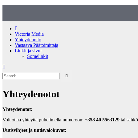
Skip
to
content
Victoria Media
Yhteydenotto
Vastaava Päätoimittaja
Linkit ja sivut
Somelinkit
Yhteydenotot
Yhteydenotot:
Voit ottaa yhteyttä puhelimella numeroon:
+358 40 5563129
tai sähkö
Uutisvihjeet ja uutisvalokuvat: