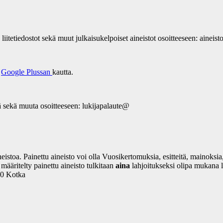
t, liitetiedostot sekä muut julkaisukelpoiset aineistot osoitteeseen: aineis
a
Google Plussan
kautta.
ä sekä muuta osoitteeseen: lukijapalaute@
stoa. Painettu aineisto voi olla Vuosikertomuksia, esitteitä, mainoksia, a
määritelty painettu aineisto tulkitaan
aina
lahjoitukseksi olipa mukana l
00 Kotka