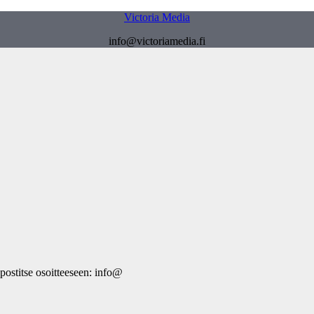
Victoria Media
info@victoriamedia.fi
postitse osoitteeseen: info@