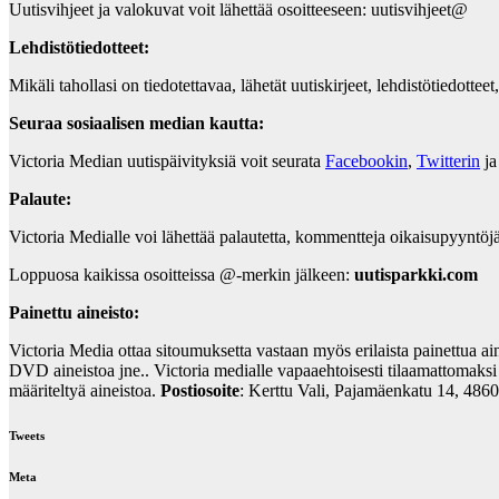
Uutisvihjeet ja valokuvat voit lähettää osoitteeseen: uutisvihjeet@
Lehdistötiedotteet:
Mikäli tahollasi on tiedotettavaa, lähetät uutiskirjeet, lehdistötiedottee
Seuraa sosiaalisen median kautta:
Victoria Median uutispäivityksiä voit seurata
Facebookin
,
Twitterin
j
Palaute:
Victoria Medialle voi lähettää palautetta, kommentteja oikaisupyyntöj
Loppuosa kaikissa osoitteissa @-merkin jälkeen:
uutisparkki.com
Painettu aineisto:
Victoria Media ottaa sitoumuksetta vastaan myös erilaista painettua ainei
DVD aineistoa jne.. Victoria medialle vapaaehtoisesti tilaamattomaksi 
määriteltyä aineistoa.
Postiosoite
: Kerttu Vali, Pajamäenkatu 14, 486
Tweets
Meta